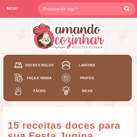
MENU
DOCES E BOLOS
LANCHES
FAÇA E VENDA
PRATOS
FÁCEIS
DICAS
15 receitas doces para
sua Festa Junina