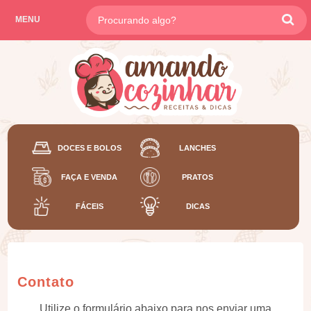
MENU
DOCES E BOLOS
LANCHES
FAÇA E VENDA
PRATOS
FÁCEIS
DICAS
Contato
Utilize o formulário abaixo para nos enviar uma