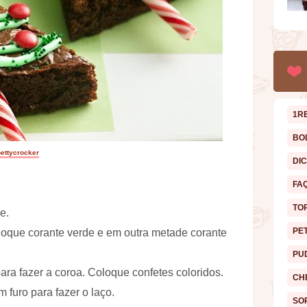
1R
BO
ettycrocker
DI
FA
TO
e.
PE
loque corante verde e em outra metade corante
PU
ara fazer a coroa. Coloque confetes coloridos.
CH
furo para fazer o laço.
SO