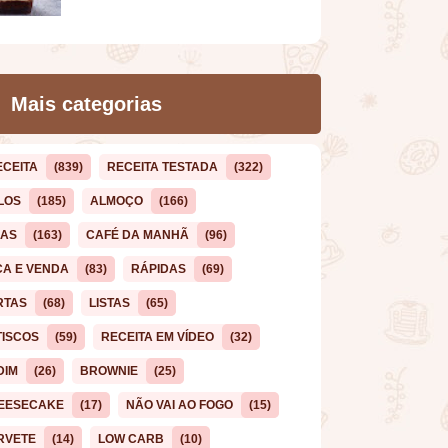
Mais categorias
ECEITA
(839)
RECEITA TESTADA
(322)
LOS
(185)
ALMOÇO
(166)
CAS
(163)
CAFÉ DA MANHÃ
(96)
ÇA E VENDA
(83)
RÁPIDAS
(69)
RTAS
(68)
LISTAS
(65)
TISCOS
(59)
RECEITA EM VÍDEO
(32)
DIM
(26)
BROWNIE
(25)
EESECAKE
(17)
NÃO VAI AO FOGO
(15)
RVETE
(14)
LOW CARB
(10)