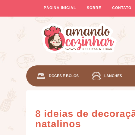
PÁGINA INICIAL
SOBRE
CONTATO
DOCES E BOLOS
LANCHES
8 ideias de decoraç
natalinos