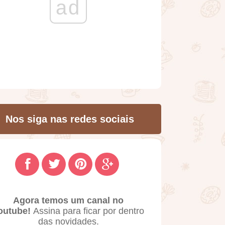
ad
Nos siga nas redes sociais
Agora temos um canal no
outube!
Assina para ficar por dentro
das novidades.