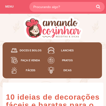
MENU
DOCES E BOLOS
LANCHES
FAÇA E VENDA
PRATOS
FÁCEIS
DICAS
10 ideias de decorações
fáceis e baratas para o