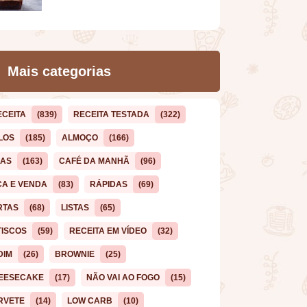
Mais categorias
ECEITA
(839)
RECEITA TESTADA
(322)
LOS
(185)
ALMOÇO
(166)
CAS
(163)
CAFÉ DA MANHÃ
(96)
ÇA E VENDA
(83)
RÁPIDAS
(69)
RTAS
(68)
LISTAS
(65)
TISCOS
(59)
RECEITA EM VÍDEO
(32)
DIM
(26)
BROWNIE
(25)
EESECAKE
(17)
NÃO VAI AO FOGO
(15)
RVETE
(14)
LOW CARB
(10)