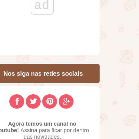
ad
Nos siga nas redes sociais
Agora temos um canal no
outube!
Assina para ficar por dentro
das novidades.