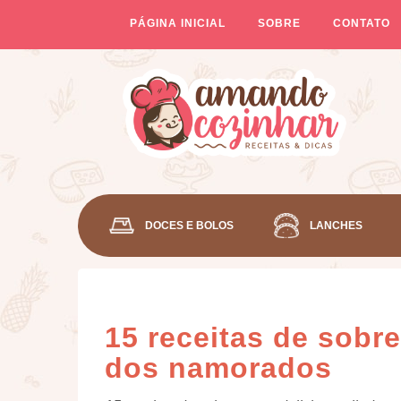
PÁGINA INICIAL
SOBRE
CONTATO
DOCES E BOLOS
LANCHES
15 receitas de sobr
dos namorados