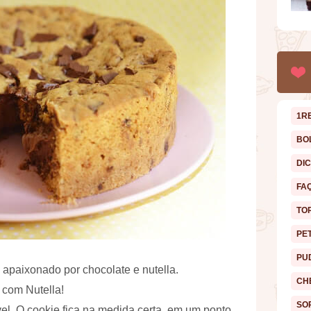
1R
BO
DI
FA
TO
PE
PU
 apaixonado por chocolate e nutella.
CH
 com Nutella!
SO
ível. O cookie fica na medida certa, em um ponto