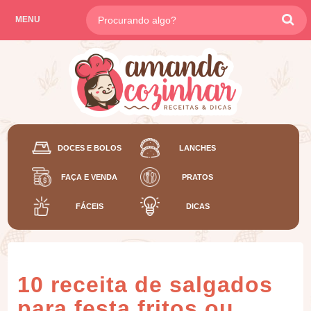
MENU
DOCES E BOLOS
LANCHES
FAÇA E VENDA
PRATOS
FÁCEIS
DICAS
10 receita de salgados
para festa fritos ou