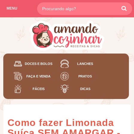
MENU
DOCES E BOLOS
LANCHES
FAÇA E VENDA
PRATOS
FÁCEIS
DICAS
Como fazer Limonada
Suíça SEM AMARGAR -