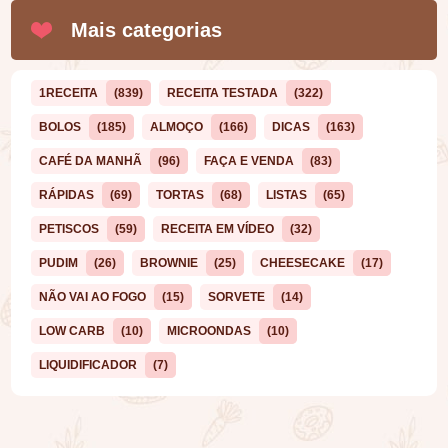
Mais categorias
1RECEITA
(839)
RECEITA TESTADA
(322)
BOLOS
(185)
ALMOÇO
(166)
DICAS
(163)
CAFÉ DA MANHÃ
(96)
FAÇA E VENDA
(83)
RÁPIDAS
(69)
TORTAS
(68)
LISTAS
(65)
PETISCOS
(59)
RECEITA EM VÍDEO
(32)
PUDIM
(26)
BROWNIE
(25)
CHEESECAKE
(17)
NÃO VAI AO FOGO
(15)
SORVETE
(14)
LOW CARB
(10)
MICROONDAS
(10)
LIQUIDIFICADOR
(7)