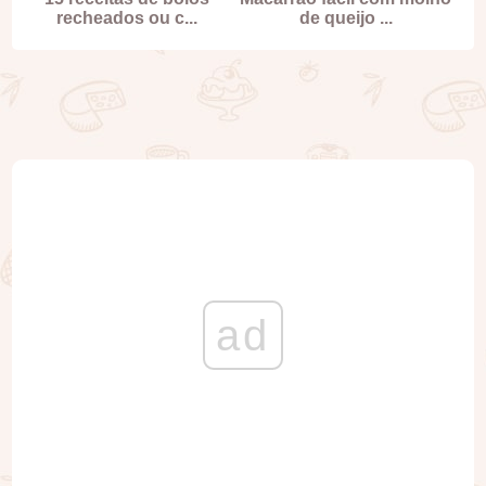
recheados ou c...
de queijo ...
ad