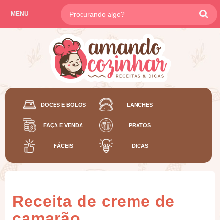
MENU
DOCES E BOLOS
LANCHES
FAÇA E VENDA
PRATOS
FÁCEIS
DICAS
Receita de creme de
camarão