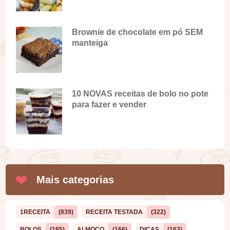
Brownie de chocolate em pó SEM
manteiga
10 NOVAS receitas de bolo no pote
para fazer e vender
Mais categorias
1RECEITA
(839)
RECEITA TESTADA
(322)
BOLOS
(185)
ALMOÇO
(166)
DICAS
(163)