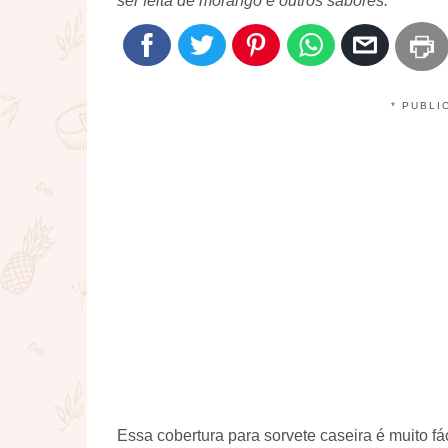
ser feita de morango e outros sabores.
* PUBLI
Essa cobertura para sorvete caseira é muito fác