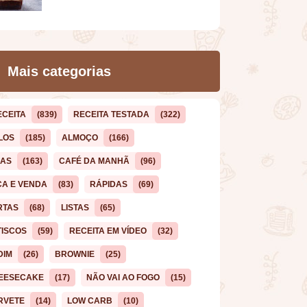
Mais categorias
ECEITA
(839)
RECEITA TESTADA
(322)
LOS
(185)
ALMOÇO
(166)
CAS
(163)
CAFÉ DA MANHÃ
(96)
ÇA E VENDA
(83)
RÁPIDAS
(69)
RTAS
(68)
LISTAS
(65)
TISCOS
(59)
RECEITA EM VÍDEO
(32)
DIM
(26)
BROWNIE
(25)
EESECAKE
(17)
NÃO VAI AO FOGO
(15)
RVETE
(14)
LOW CARB
(10)