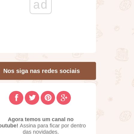
ad
Nos siga nas redes sociais
Agora temos um canal no
outube!
Assina para ficar por dentro
das novidades.