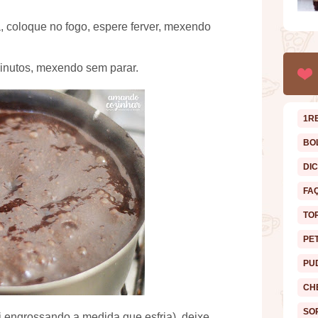
, coloque no fogo, espere ferver, mexendo
minutos, mexendo sem parar.
1R
BO
DI
FA
TO
PE
PU
CH
SO
vai engrossando a medida que esfria), deixe