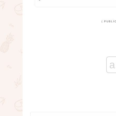
( PUBLI
a