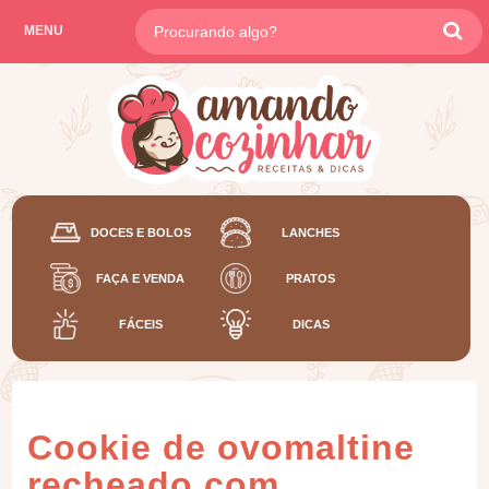
MENU
DOCES E BOLOS
LANCHES
FAÇA E VENDA
PRATOS
FÁCEIS
DICAS
Cookie de ovomaltine
recheado com