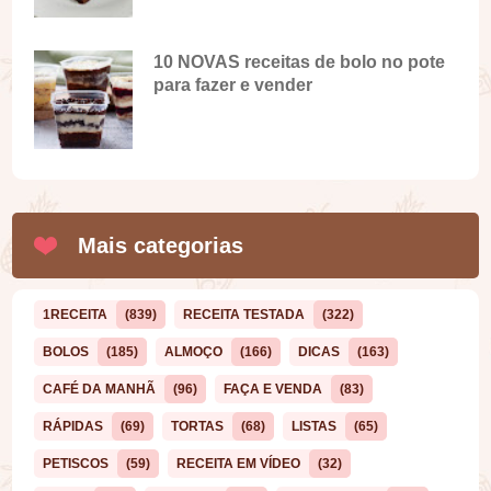
10 NOVAS receitas de bolo no pote
para fazer e vender
Mais categorias
1RECEITA
(839)
RECEITA TESTADA
(322)
BOLOS
(185)
ALMOÇO
(166)
DICAS
(163)
CAFÉ DA MANHÃ
(96)
FAÇA E VENDA
(83)
RÁPIDAS
(69)
TORTAS
(68)
LISTAS
(65)
PETISCOS
(59)
RECEITA EM VÍDEO
(32)