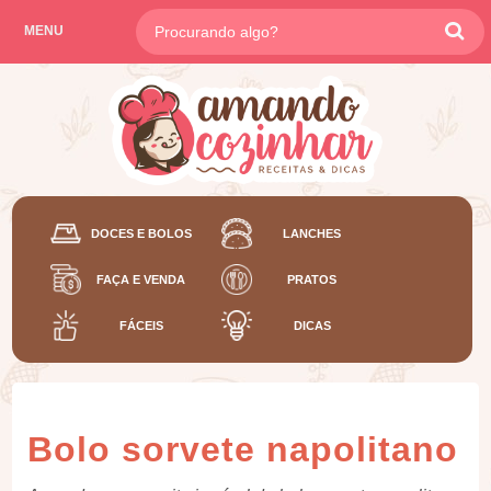
MENU
DOCES E BOLOS
LANCHES
FAÇA E VENDA
PRATOS
FÁCEIS
DICAS
Bolo sorvete napolitano