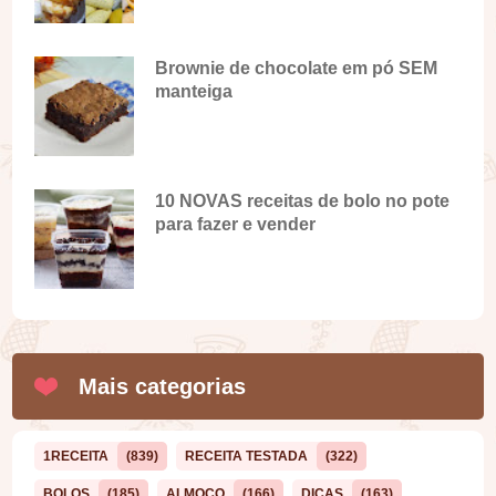
Brownie de chocolate em pó SEM
manteiga
10 NOVAS receitas de bolo no pote
para fazer e vender
Mais categorias
1RECEITA
(839)
RECEITA TESTADA
(322)
BOLOS
(185)
ALMOÇO
(166)
DICAS
(163)