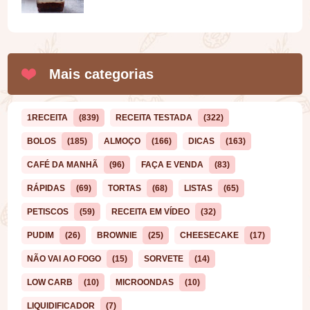
Mais categorias
1RECEITA
(839)
RECEITA TESTADA
(322)
BOLOS
(185)
ALMOÇO
(166)
DICAS
(163)
CAFÉ DA MANHÃ
(96)
FAÇA E VENDA
(83)
RÁPIDAS
(69)
TORTAS
(68)
LISTAS
(65)
PETISCOS
(59)
RECEITA EM VÍDEO
(32)
PUDIM
(26)
BROWNIE
(25)
CHEESECAKE
(17)
NÃO VAI AO FOGO
(15)
SORVETE
(14)
LOW CARB
(10)
MICROONDAS
(10)
LIQUIDIFICADOR
(7)