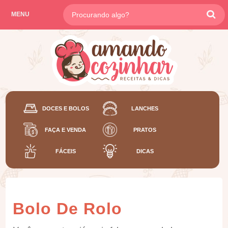
MENU
DOCES E BOLOS
LANCHES
FAÇA E VENDA
PRATOS
FÁCEIS
DICAS
Bolo De Rolo