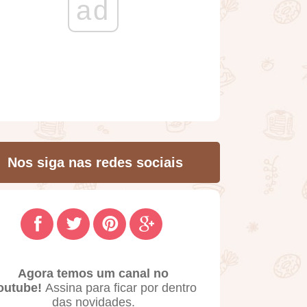
ad
Nos siga nas redes sociais
Agora temos um canal no
outube!
Assina para ficar por dentro
das novidades.