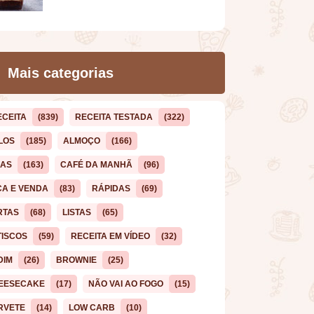
Mais categorias
ECEITA
(839)
RECEITA TESTADA
(322)
LOS
(185)
ALMOÇO
(166)
CAS
(163)
CAFÉ DA MANHÃ
(96)
ÇA E VENDA
(83)
RÁPIDAS
(69)
RTAS
(68)
LISTAS
(65)
TISCOS
(59)
RECEITA EM VÍDEO
(32)
DIM
(26)
BROWNIE
(25)
EESECAKE
(17)
NÃO VAI AO FOGO
(15)
RVETE
(14)
LOW CARB
(10)