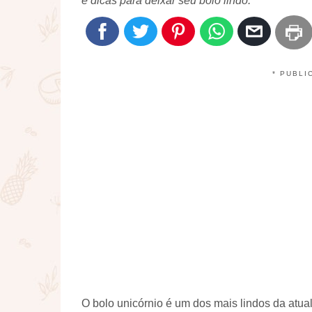
e dicas para deixar seu bolo lindo.
* PUBLI
O bolo unicórnio é um dos mais lindos da atual