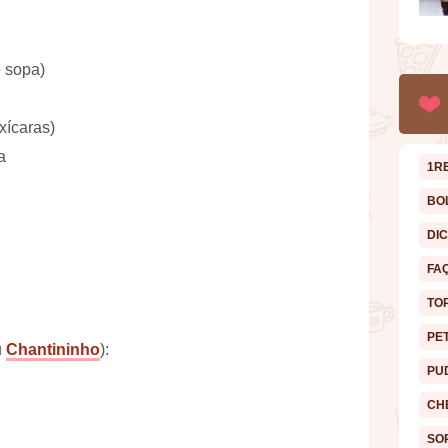
e sopa)
xícaras)
a
1R
BO
DI
FA
TO
PE
u
Chantininho
):
PU
CH
SO