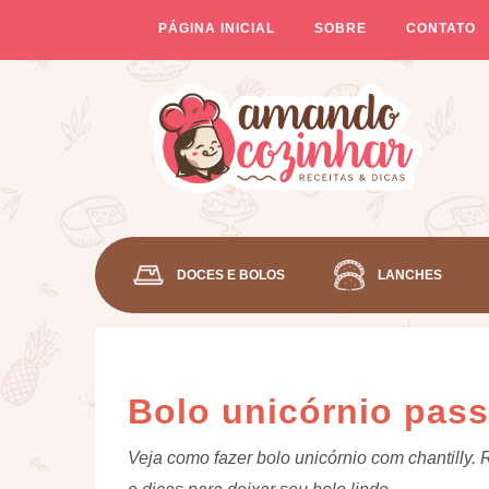
PÁGINA INICIAL
SOBRE
CONTATO
DOCES E BOLOS
LANCHES
Bolo unicórnio pas
Veja como fazer bolo unicórnio com chantilly