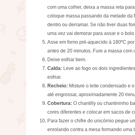
com uma colher, deixa a massa reta par
coloque massa passando da metade da for
dentro ou derramar. Se não tiver duas f
uma vez vai demorar para assar e o bolo v
Asse em forno pré-aquecido à 180ºC por 
antes de 20 minutos. Fure a massa com um
Deixe esfriar bem.
Calda:
Leve ao fogo os dois ingredientes
esfriar.
Recheio:
Misture o leite condensado e 
até engrossar, aproximadamente 20 minu
Cobertura:
O chantilly ou chantininho ba
cores diferentes e colocar em sacos de c
Para fazer o chifre do unicórnio pegue 
enrolando contra a mesa formando uma t