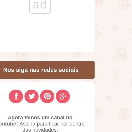
ad
Nos siga nas redes sociais
Agora temos um canal no
outube!
Assina para ficar por dentro
das novidades.