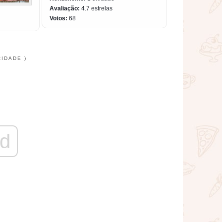
Avaliação:
4.7
estrelas
Votos:
68
CIDADE )
d