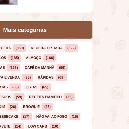
Mais categorias
ECEITA
(839)
RECEITA TESTADA
(322)
LOS
(185)
ALMOÇO
(166)
CAS
(163)
CAFÉ DA MANHÃ
(96)
ÇA E VENDA
(83)
RÁPIDAS
(69)
RTAS
(68)
LISTAS
(65)
TISCOS
(59)
RECEITA EM VÍDEO
(32)
DIM
(26)
BROWNIE
(25)
EESECAKE
(17)
NÃO VAI AO FOGO
(15)
RVETE
(14)
LOW CARB
(10)