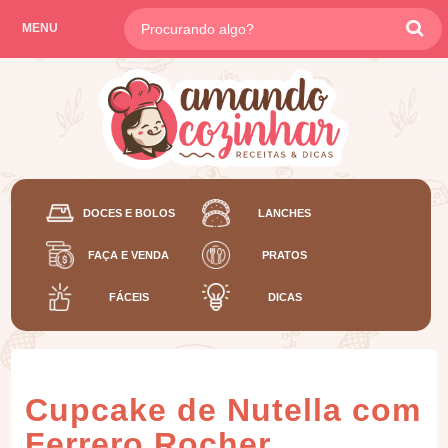
MENU
DOCES E BOLOS
LANCHES
FAÇA E VENDA
PRATOS
FÁCEIS
DICAS
Cupcake de Nutella com
Ferrero Rocher