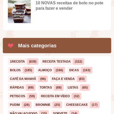
10 NOVAS receitas de bolo no pote
para fazer e vender
Mais categorias
1RECEITA
(839)
RECEITA TESTADA
(322)
BOLOS
(185)
ALMOÇO
(166)
DICAS
(163)
CAFÉ DA MANHÃ
(96)
FAÇA E VENDA
(83)
RÁPIDAS
(69)
TORTAS
(68)
LISTAS
(65)
PETISCOS
(59)
RECEITA EM VÍDEO
(32)
PUDIM
(26)
BROWNIE
(25)
CHEESECAKE
(17)
NÃO VAI AO FOGO
(15)
SORVETE
(14)