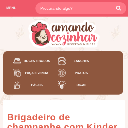
MENU
DOCES E BOLOS
LANCHES
FAÇA E VENDA
PRATOS
FÁCEIS
DICAS
Brigadeiro de
champanhe com Kinder