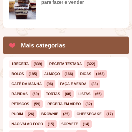
para fazer e vender
Mais categorias
1RECEITA
(839)
RECEITA TESTADA
(322)
BOLOS
(185)
ALMOÇO
(166)
DICAS
(163)
CAFÉ DA MANHÃ
(96)
FAÇA E VENDA
(83)
RÁPIDAS
(69)
TORTAS
(68)
LISTAS
(65)
PETISCOS
(59)
RECEITA EM VÍDEO
(32)
PUDIM
(26)
BROWNIE
(25)
CHEESECAKE
(17)
NÃO VAI AO FOGO
(15)
SORVETE
(14)