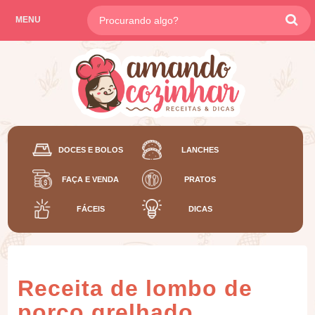
MENU
DOCES E BOLOS
LANCHES
FAÇA E VENDA
PRATOS
FÁCEIS
DICAS
Receita de lombo de
porco grelhado