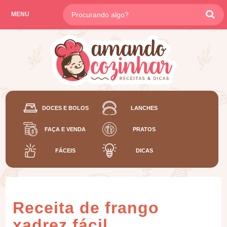
MENU
DOCES E BOLOS
LANCHES
FAÇA E VENDA
PRATOS
FÁCEIS
DICAS
Receita de frango
xadrez fácil