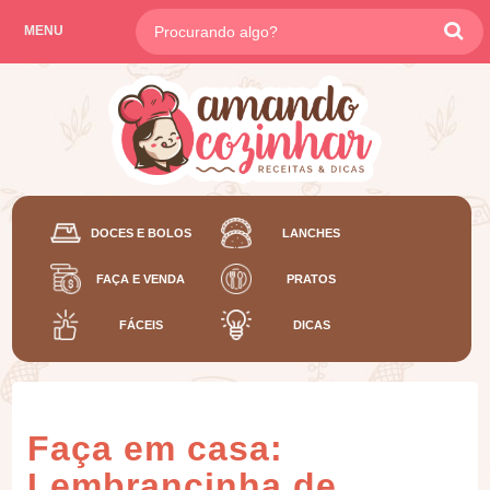
MENU
DOCES E BOLOS
LANCHES
FAÇA E VENDA
PRATOS
FÁCEIS
DICAS
Faça em casa:
Lembrancinha de