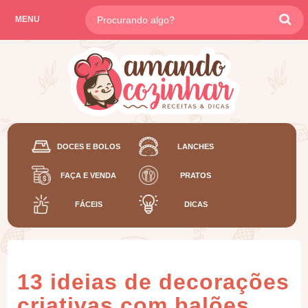
MENU
DOCES E BOLOS
LANCHES
FAÇA E VENDA
PRATOS
FÁCEIS
DICAS
13 ideias de decorações
criativas com balões