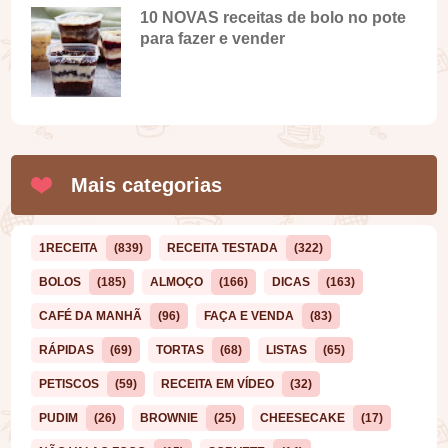
10 NOVAS receitas de bolo no pote
para fazer e vender
Mais categorias
1RECEITA
(839)
RECEITA TESTADA
(322)
BOLOS
(185)
ALMOÇO
(166)
DICAS
(163)
CAFÉ DA MANHÃ
(96)
FAÇA E VENDA
(83)
RÁPIDAS
(69)
TORTAS
(68)
LISTAS
(65)
PETISCOS
(59)
RECEITA EM VÍDEO
(32)
PUDIM
(26)
BROWNIE
(25)
CHEESECAKE
(17)