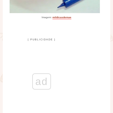
Imagem:
mildicasdemae
[ PUBLICIDADE ]
ad