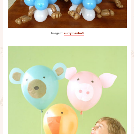
Imagem:
currymantra3