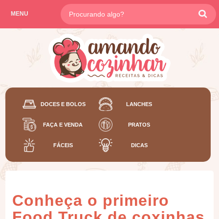
MENU
DOCES E BOLOS
LANCHES
FAÇA E VENDA
PRATOS
FÁCEIS
DICAS
Conheça o primeiro
Food Truck de coxinhas