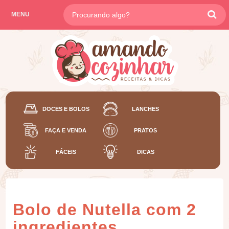
MENU
DOCES E BOLOS
LANCHES
FAÇA E VENDA
PRATOS
FÁCEIS
DICAS
Bolo de Nutella com 2
ingredientes