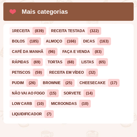
Mais categorias
1RECEITA
(839)
RECEITA TESTADA
(322)
BOLOS
(185)
ALMOÇO
(166)
DICAS
(163)
CAFÉ DA MANHÃ
(96)
FAÇA E VENDA
(83)
RÁPIDAS
(69)
TORTAS
(68)
LISTAS
(65)
PETISCOS
(59)
RECEITA EM VÍDEO
(32)
PUDIM
(26)
BROWNIE
(25)
CHEESECAKE
(17)
NÃO VAI AO FOGO
(15)
SORVETE
(14)
LOW CARB
(10)
MICROONDAS
(10)
LIQUIDIFICADOR
(7)