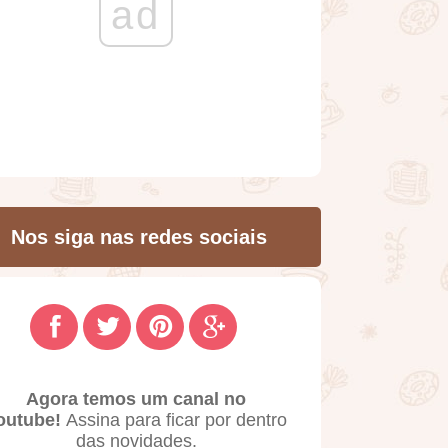
ad
Nos siga nas redes sociais
Agora temos um canal no
outube!
Assina para ficar por dentro
das novidades.