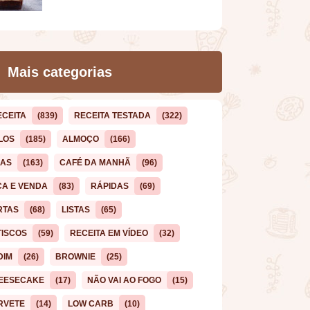
Mais categorias
ECEITA
(839)
RECEITA TESTADA
(322)
LOS
(185)
ALMOÇO
(166)
CAS
(163)
CAFÉ DA MANHÃ
(96)
ÇA E VENDA
(83)
RÁPIDAS
(69)
RTAS
(68)
LISTAS
(65)
TISCOS
(59)
RECEITA EM VÍDEO
(32)
DIM
(26)
BROWNIE
(25)
EESECAKE
(17)
NÃO VAI AO FOGO
(15)
RVETE
(14)
LOW CARB
(10)