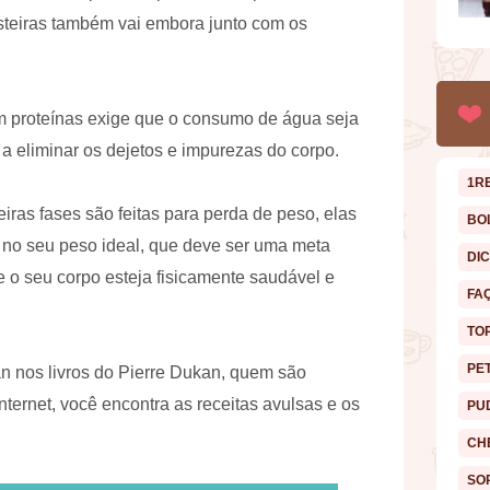
steiras também vai embora junto com os
em proteínas exige que o consumo de água seja
 eliminar os dejetos e impurezas do corpo.
1R
iras fases são feitas para perda de peso, elas
BO
r no seu peso ideal, que deve ser uma meta
DI
 o seu corpo esteja fisicamente saudável e
FA
TO
PE
an nos livros do Pierre Dukan, quem são
ternet, você encontra as receitas avulsas e os
PU
CH
SO